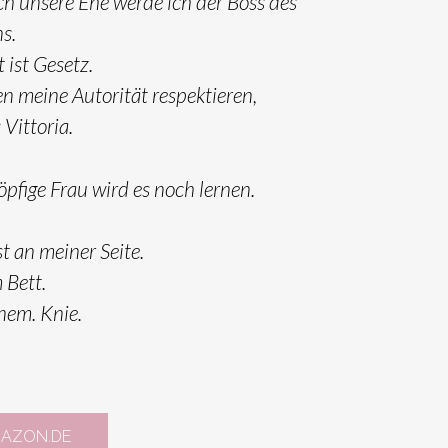
h unsere Ehe werde ich der Boss des
s.
 ist Gesetz.
n meine Autorität respektieren,
Vittoria.
öpfige Frau wird es noch lernen.
st an meiner Seite.
 Bett.
nem. Knie.
AZON.DE