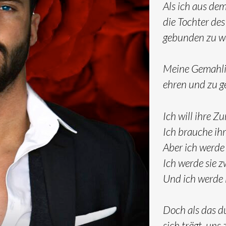
Als ich aus de
die Tochter de
gebunden zu we
Meine Gemahlin
ehren und zu g
Ich will ihre Z
Ich brauche ihr
Aber ich werde
Ich werde sie 
Und ich werde 
Doch als das du
sich trägt, uns