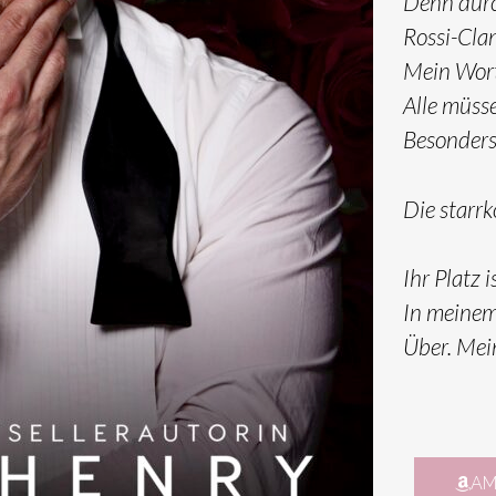
Denn durc
Rossi-Clan
Mein Wort
Alle müsse
Besonders 
Die starrk
Ihr Platz i
In meinem
Über. Mei
AM