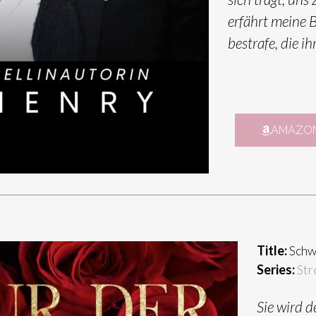
erfährt meine B
bestrafe, die i
AMAZON
Title:
Schw
Series:
Str
Sie wird de