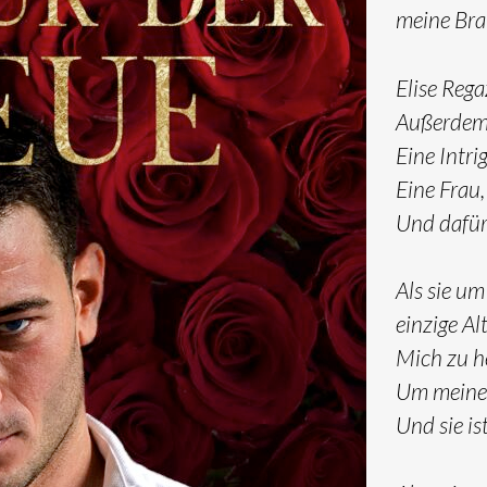
meine Bra
Elise Reg
Außerdem i
Eine Intri
Eine Frau,
Und dafür 
Als sie um 
einzige Al
Mich zu h
Um meine 
Und sie is