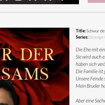
Title:
Schwur de
Series:
Strenge 
Die Ehe mit ein
Sie wird auch 
haben sich ver
Die Familie ist
Unsere Feinde s
Mein Bruder hat
Aber eine Sache