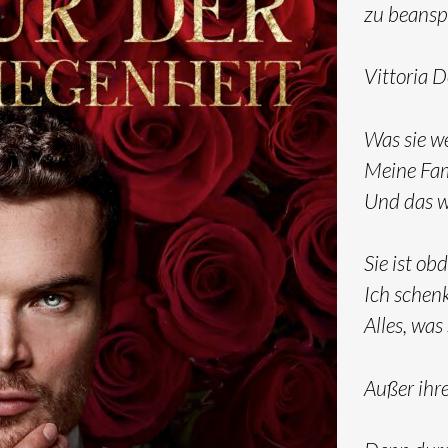
zu beansp
Vittoria D
Was sie we
Meine Fami
Und das w
Sie ist ob
Ich schenk
Alles, was
Außer ihre